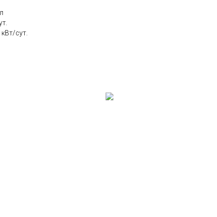
л
ут.
 кВт/сут.