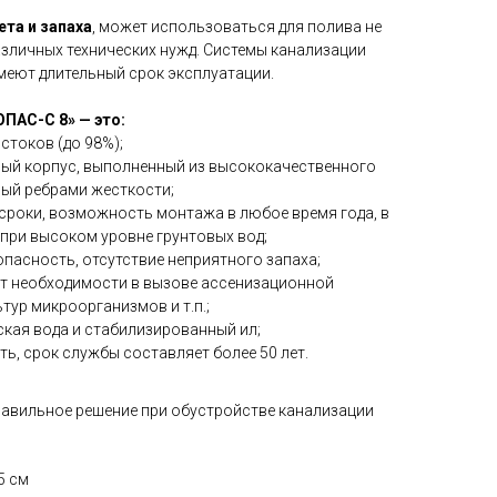
та и запаха
, может использоваться для полива не
зличных технических нужд. Системы канализации
меют длительный срок эксплуатации.
ПАС-С 8» — это:
стоков (до 98%);
ный корпус, выполненный из высококачественного
ый ребрами жесткости;
сроки, возможность монтажа в любое время года, в
 при высоком уровне грунтовых вод;
пасность, отсутствие неприятного запаха;
ет необходимости в вызове ассенизационной
тур микроорганизмов и т.п.;
еская вода и стабилизированный ил;
ь, срок службы составляет более 50 лет.
равильное решение при обустройстве канализации
5 см