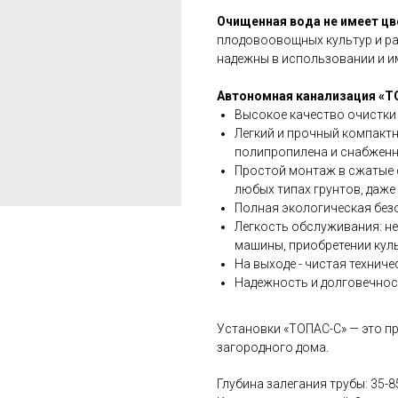
Очищенная вода не имеет цве
плодовоовощных культур и ра
надежны в использовании и и
Автономная канализация «ТО
Высокое качество очистки 
Легкий и прочный компакт
полипропилена и снабженн
Простой монтаж в сжатые 
любых типах грунтов, даже
Полная экологическая безо
Легкость обслуживания: н
машины, приобретении куль
На выходе - чистая технич
Надежность и долговечност
Установки «ТОПАС-С» — это п
загородного дома.
Глубина залегания трубы: 35-8