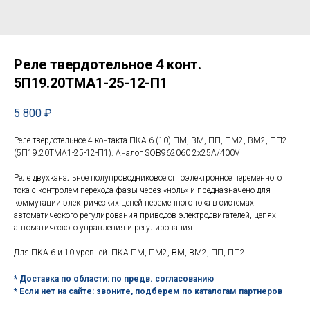
Реле твердотельное 4 конт.
5П19.20ТМА1-25-12-П1
5 800
₽
Реле твердотельное 4 контакта ПКА-6 (10) ПМ, ВМ, ПП, ПМ2, ВМ2, ПП2
(5П19.20ТМА1-25-12-П1). Аналог SOB962060 2х25А/400V
Реле двухканальное полупроводниковое оптоэлектронное переменного
тока с контролем перехода фазы через «ноль» и предназначено для
коммутации электрических цепей переменного тока в системах
автоматического регулирования приводов электродвигателей, цепях
автоматического управления и регулирования.
Для ПКА 6 и 10 уровней. ПКА ПМ, ПМ2, ВМ, ВМ2, ПП, ПП2
* Доставка по области: по предв. согласованию
* Если нет на сайте: звоните, подберем по каталогам партнеров